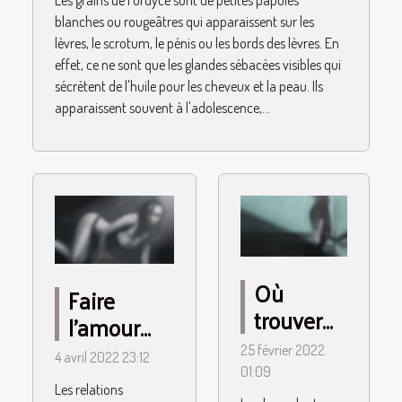
Les grains de Fordyce sont de petites papules
blanches ou rougeâtres qui apparaissent sur les
lèvres, le scrotum, le pénis ou les bords des lèvres. En
effet, ce ne sont que les glandes sébacées visibles qui
sécrètent de l'huile pour les cheveux et la peau. Ils
apparaissent souvent à l'adolescence,...
Où
Faire
trouver
l’amour
son plan
par
25 février 2022
4 avril 2022 23:12
cul ?
téléphone :
01:09
Les relations