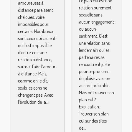
quelques
Le plan cul est une
amoureuses à
astuces à
relation purement
distance paraissent
sexuelle sans
appliquer
cheloues, voire
aucun engagement
impossibles pour
ou aucun
certains. Nombreux
sentiment. C’est
sont ceux qui croient
une relation sans
qu’il est impossible
lendemain ou les
d’entretenir une
partenaires se
relation à distance,
rencontrent juste
surtout faire l’amour
pour se procurer
à distance. Mais,
du plaisir avec un
comme on le dit,
accord préalable.
seuls les cons ne
Mais où trouver son
changent pas. Avec
plan cul ?
l’évolution de la...
Explication.
Trouver son plan
cul sur des sites
de...