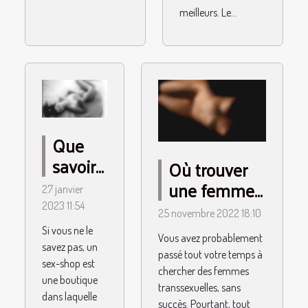
meilleurs. Le...
Que
savoir
Où trouver
sur les
une femme
27 janvier
sex-
transsexuelle
2023 11:54
25 novembre 2022 18:10
shop
?
Si vous ne le
Vous avez probablement
en
savez pas, un
passé tout votre temps à
ligne ?
sex-shop est
chercher des femmes
une boutique
transsexuelles, sans
dans laquelle
succès. Pourtant, tout