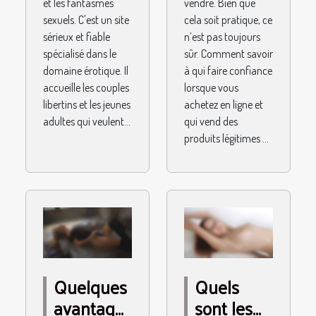
et les fantasmes
vendre. Bien que
sexuels. C'est un site
cela soit pratique, ce
sérieux et fiable
n’est pas toujours
spécialisé dans le
sûr. Comment savoir
domaine érotique. Il
à qui faire confiance
accueille les couples
lorsque vous
libertins et les jeunes
achetez en ligne et
adultes qui veulent...
qui vend des
produits légitimes ...
Quelques
Quels
avantages
sont les