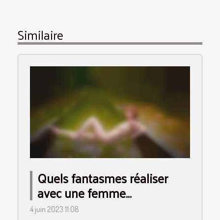
Similaire
Quels fantasmes réaliser
avec une femme
dominatrice ?
4 juin 2023 11:08