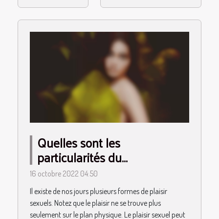
Quelles sont les
particularités du
candaulisme ?
16 octobre 2022 04:50
Il existe de nos jours plusieurs formes de plaisir
sexuels. Notez que le plaisir ne se trouve plus
seulement sur le plan physique. Le plaisir sexuel peut