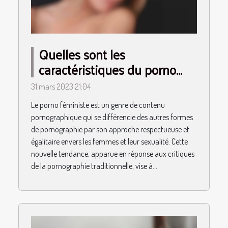
Quelles sont les
caractéristiques du porno
féministe ?
31 mars 2023 21:04
Le porno féministe est un genre de contenu
pornographique qui se différencie des autres formes
de pornographie par son approche respectueuse et
égalitaire envers les femmes et leur sexualité. Cette
nouvelle tendance, apparue en réponse aux critiques
de la pornographie traditionnelle, vise à...