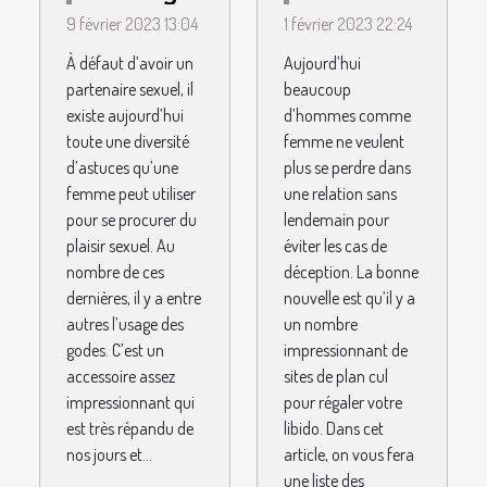
pour une
meilleurs
9 février 2023 13:04
1 février 2023 22:24
femme
sites de
À défaut d’avoir un
Aujourd’hui
d’utiliser
plan cul ?
partenaire sexuel, il
beaucoup
des godes
existe aujourd’hui
d’hommes comme
?
toute une diversité
femme ne veulent
d’astuces qu’une
plus se perdre dans
femme peut utiliser
une relation sans
pour se procurer du
lendemain pour
plaisir sexuel. Au
éviter les cas de
nombre de ces
déception. La bonne
dernières, il y a entre
nouvelle est qu’il y a
autres l’usage des
un nombre
godes. C’est un
impressionnant de
accessoire assez
sites de plan cul
impressionnant qui
pour régaler votre
est très répandu de
libido. Dans cet
nos jours et...
article, on vous fera
une liste des