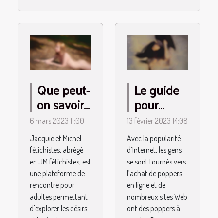
Que peut-
Le guide
on savoir
pour
sur JM
acheter
6 mars 2023 11:00
13 février 2023 14:08
fétichistes
des
Jacquie et Michel
Avec la popularité
?
poppers
fétichistes, abrégé
d’Internet, les gens
en ligne
en JM fétichistes, est
se sont tournés vers
une plateforme de
l’achat de poppers
rencontre pour
en ligne et de
adultes permettant
nombreux sites Web
d'explorer les désirs
ont des poppers à