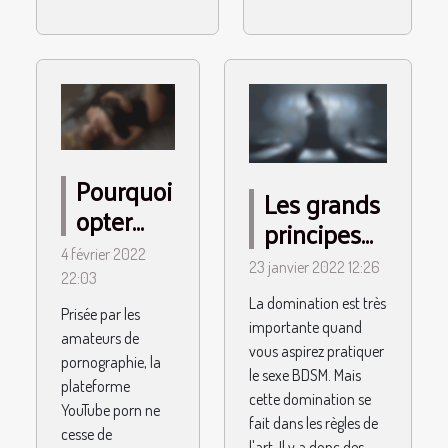
Pourquoi
Les grands
opter
principes
pour le
de la
4 février 2022
23 janvier 2022 12:26
YouTube
22:03
domination
Porn?
La domination est très
dans le
Prisée par les
importante quand
amateurs de
BDSM
vous aspirez pratiquer
pornographie, la
le sexe BDSM. Mais
plateforme
cette domination se
YouTube porn ne
fait dans les règles de
cesse de
l'art. Il y a donc des