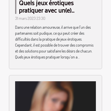
Quels jeux érotiques
pratiquer avec un(e)
partenaire pudique ?
31 mars 2023 23:30
Dans une relation amoureuse, il arrive que l'un des
partenaires soit pudique, ce qui peut créer des
difficultés dans la pratique de jeux érotiques.
Cependant, il est possible de trouver des compromis
et des solutions pour satisfaire les désirs de chacun.
Quels jeux érotiques pratiquer lorsqu'on a...